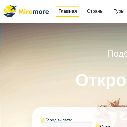
Главная
Страны
Туры
Подб
Откро
Город вылета:
Страна: