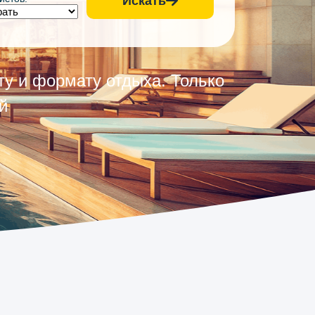
Искать
у и формату отдыха. Только
й