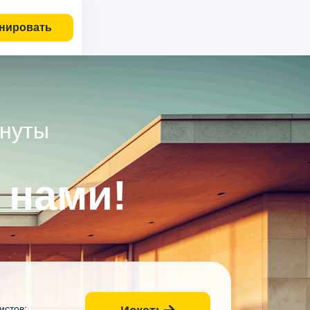
нировать
инуты
 нами!
истов: