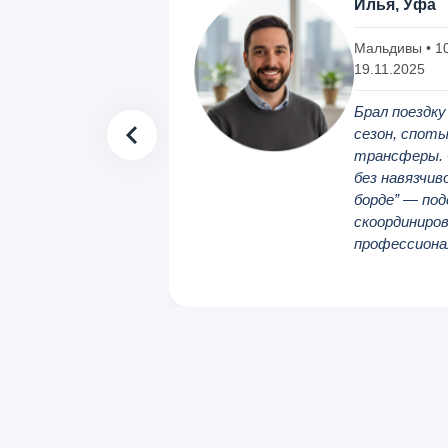
Илья, Уфа
Мальдивы • 10
19.11.2025
Брал поездку
сезон, споты
трансферы. 
без навязчив
борде” — под
скоординиро
профессиона