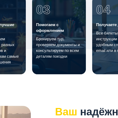
03
04
лучшие
Помогаем с
Получаете
оформлением
Все билеты
аем
Бронируем тур,
инструкции
 разных
проверяем документы и
удобным сп
ов и
консультируем по всем
email или в
вам самые
деталям поездки
шения
Ваш
надёжн