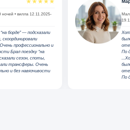
★
★
★
★
★
Мар
 ночей • вилла 12.11.2025-
Маль
19.1
 “на борде” — подсказали
Хот
, скоординировали
был
Очень профессионально и
оте
ости Брал поездку “на
По 
сказали сезон, споты,
...
вали трансферы. Очень
был
льно и без навязчивости
оте
По 